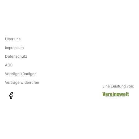
Über uns
Impressum
Datenschutz
AGB
Verträge kündigen
Verträge widerrufen
Eine Leistung von:
G
f
o
a
t
c
o
e
t
b
h