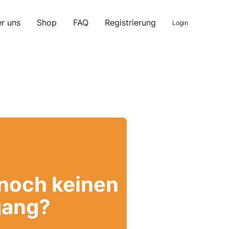
r uns
Shop
FAQ
Registrierung
Login
 noch keinen
ang?