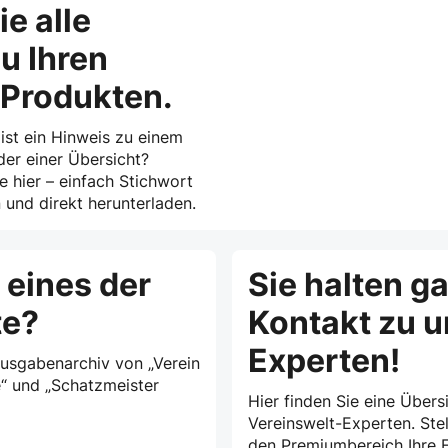
ie alle
u Ihren
-Produkten.
 ist ein Hinweis zu einem
der einer Übersicht?
ie hier – einfach Stichwort
und direkt herunterladen.
 eines der
Sie halten g
te?
Kontakt zu 
Experten!
Ausgabenarchiv von „Verein
e“ und „Schatzmeister
Hier finden Sie eine Übersi
Vereinswelt-Experten. Stel
den Premiumbereich Ihre F