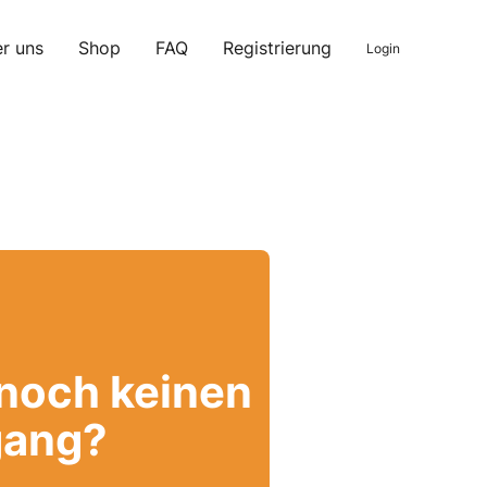
r uns
Shop
FAQ
Registrierung
Login
 noch keinen
ang?