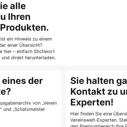
ie alle
u Ihren
-Produkten.
 ist ein Hinweis zu einem
der einer Übersicht?
ie hier – einfach Stichwort
und direkt herunterladen.
 eines der
Sie halten g
te?
Kontakt zu 
Experten!
Ausgabenarchiv von „Verein
e“ und „Schatzmeister
Hier finden Sie eine Übersi
Vereinswelt-Experten. Stel
den Premiumbereich Ihre F