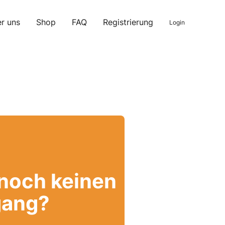
r uns
Shop
FAQ
Registrierung
Login
 noch keinen
ang?