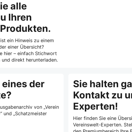
ie alle
u Ihren
-Produkten.
 ist ein Hinweis zu einem
der einer Übersicht?
ie hier – einfach Stichwort
und direkt herunterladen.
 eines der
Sie halten g
te?
Kontakt zu 
Experten!
Ausgabenarchiv von „Verein
e“ und „Schatzmeister
Hier finden Sie eine Übersi
Vereinswelt-Experten. Stel
den Premiumbereich Ihre F