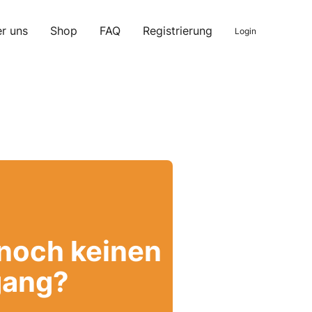
r uns
Shop
FAQ
Registrierung
Login
 noch keinen
ang?