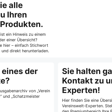
ie alle
u Ihren
-Produkten.
 ist ein Hinweis zu einem
der einer Übersicht?
ie hier – einfach Stichwort
und direkt herunterladen.
 eines der
Sie halten g
te?
Kontakt zu 
Experten!
Ausgabenarchiv von „Verein
e“ und „Schatzmeister
Hier finden Sie eine Übersi
Vereinswelt-Experten. Stel
den Premiumbereich Ihre F