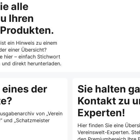
ie alle
u Ihren
-Produkten.
 ist ein Hinweis zu einem
der einer Übersicht?
ie hier – einfach Stichwort
und direkt herunterladen.
 eines der
Sie halten g
te?
Kontakt zu 
Experten!
Ausgabenarchiv von „Verein
e“ und „Schatzmeister
Hier finden Sie eine Übersi
Vereinswelt-Experten. Stel
den Premiumbereich Ihre F