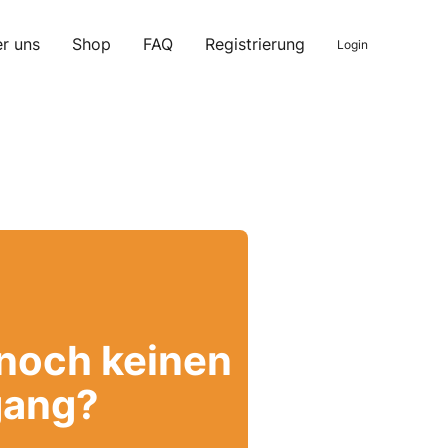
r uns
Shop
FAQ
Registrierung
Login
 noch keinen
ang?