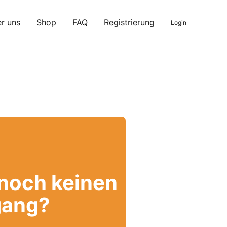
r uns
Shop
FAQ
Registrierung
Login
 noch keinen
ang?