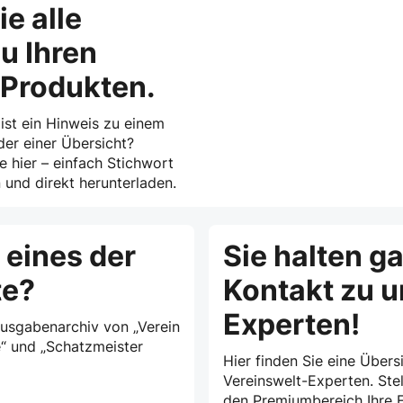
ie alle
u Ihren
-Produkten.
 ist ein Hinweis zu einem
der einer Übersicht?
ie hier – einfach Stichwort
und direkt herunterladen.
 eines der
Sie halten g
te?
Kontakt zu 
Experten!
Ausgabenarchiv von „Verein
e“ und „Schatzmeister
Hier finden Sie eine Übersi
Vereinswelt-Experten. Stel
den Premiumbereich Ihre F