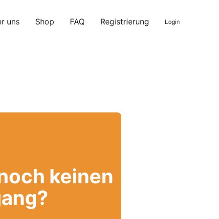
r uns
Shop
FAQ
Registrierung
Login
 noch keinen
ang?