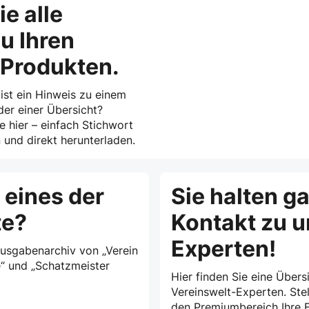
ie alle
u Ihren
-Produkten.
 ist ein Hinweis zu einem
der einer Übersicht?
ie hier – einfach Stichwort
und direkt herunterladen.
 eines der
Sie halten g
te?
Kontakt zu 
Experten!
Ausgabenarchiv von „Verein
e“ und „Schatzmeister
Hier finden Sie eine Übersi
Vereinswelt-Experten. Stel
den Premiumbereich Ihre F