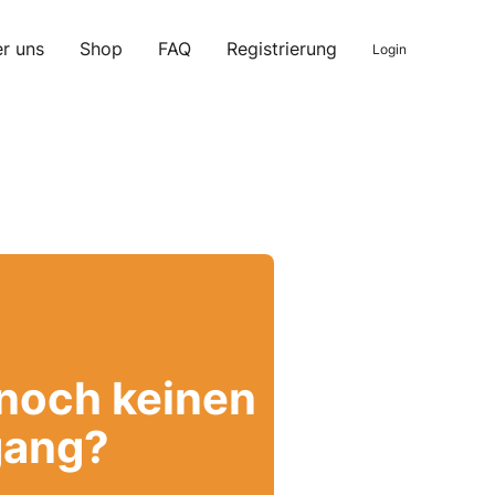
r uns
Shop
FAQ
Registrierung
Login
 noch keinen
ang?