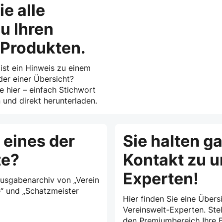
ie alle
u Ihren
-Produkten.
 ist ein Hinweis zu einem
der einer Übersicht?
ie hier – einfach Stichwort
und direkt herunterladen.
 eines der
Sie halten g
te?
Kontakt zu 
Experten!
Ausgabenarchiv von „Verein
e“ und „Schatzmeister
Hier finden Sie eine Übersi
Vereinswelt-Experten. Stel
den Premiumbereich Ihre F