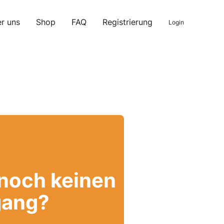
r uns
Shop
FAQ
Registrierung
Login
 noch keinen
ang?