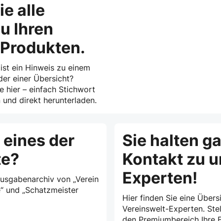
ie alle
u Ihren
-Produkten.
 ist ein Hinweis zu einem
der einer Übersicht?
ie hier – einfach Stichwort
und direkt herunterladen.
 eines der
Sie halten g
te?
Kontakt zu 
Experten!
Ausgabenarchiv von „Verein
e“ und „Schatzmeister
Hier finden Sie eine Übersi
Vereinswelt-Experten. Stel
den Premiumbereich Ihre F