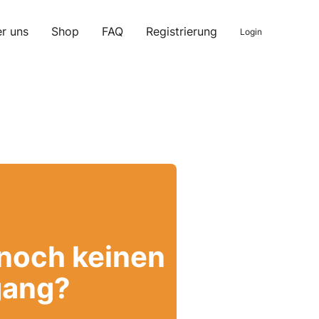
r uns
Shop
FAQ
Registrierung
Login
 noch keinen
ang?