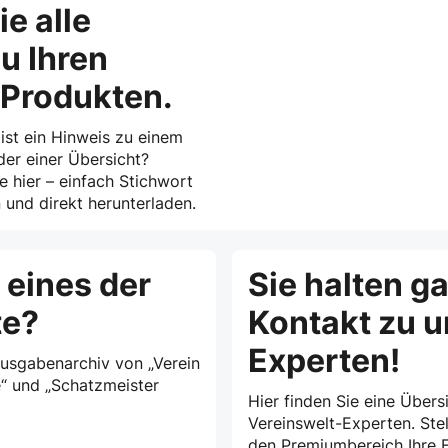
ie alle
u Ihren
-Produkten.
 ist ein Hinweis zu einem
der einer Übersicht?
ie hier – einfach Stichwort
und direkt herunterladen.
 eines der
Sie halten g
te?
Kontakt zu 
Experten!
Ausgabenarchiv von „Verein
e“ und „Schatzmeister
Hier finden Sie eine Übersi
Vereinswelt-Experten. Stel
den Premiumbereich Ihre F