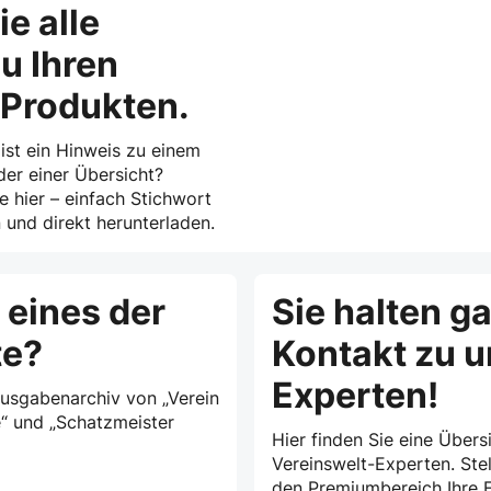
ie alle
u Ihren
-Produkten.
 ist ein Hinweis zu einem
der einer Übersicht?
ie hier – einfach Stichwort
und direkt herunterladen.
 eines der
Sie halten g
te?
Kontakt zu 
Experten!
Ausgabenarchiv von „Verein
e“ und „Schatzmeister
Hier finden Sie eine Übersi
Vereinswelt-Experten. Stel
den Premiumbereich Ihre F