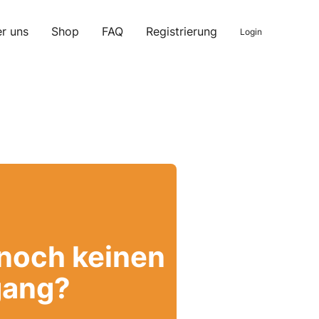
r uns
Shop
FAQ
Registrierung
Login
 noch keinen
ang?