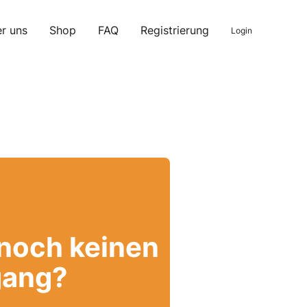
r uns
Shop
FAQ
Registrierung
Login
 noch keinen
ang?