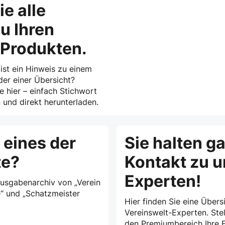
ie alle
u Ihren
-Produkten.
 ist ein Hinweis zu einem
der einer Übersicht?
ie hier – einfach Stichwort
und direkt herunterladen.
 eines der
Sie halten g
te?
Kontakt zu 
Experten!
Ausgabenarchiv von „Verein
e“ und „Schatzmeister
Hier finden Sie eine Übersi
Vereinswelt-Experten. Stel
den Premiumbereich Ihre F