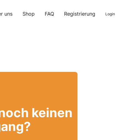
r uns
Shop
FAQ
Registrierung
Login
 noch keinen
ang?