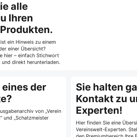
ie alle
u Ihren
-Produkten.
 ist ein Hinweis zu einem
der einer Übersicht?
ie hier – einfach Stichwort
und direkt herunterladen.
 eines der
Sie halten g
te?
Kontakt zu 
Experten!
Ausgabenarchiv von „Verein
e“ und „Schatzmeister
Hier finden Sie eine Übersi
Vereinswelt-Experten. Stel
den Premiumbereich Ihre F