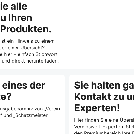
ie alle
u Ihren
-Produkten.
 ist ein Hinweis zu einem
der einer Übersicht?
ie hier – einfach Stichwort
und direkt herunterladen.
 eines der
Sie halten g
te?
Kontakt zu 
Experten!
Ausgabenarchiv von „Verein
e“ und „Schatzmeister
Hier finden Sie eine Übersi
Vereinswelt-Experten. Stel
den Premiumbereich Ihre F