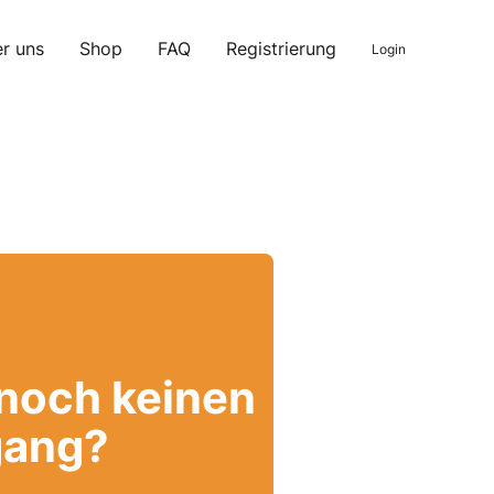
r uns
Shop
FAQ
Registrierung
Login
 noch keinen
ang?