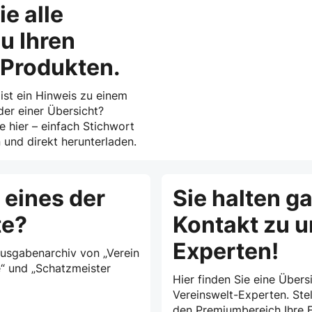
ie alle
u Ihren
-Produkten.
 ist ein Hinweis zu einem
der einer Übersicht?
ie hier – einfach Stichwort
und direkt herunterladen.
 eines der
Sie halten g
te?
Kontakt zu 
Experten!
Ausgabenarchiv von „Verein
e“ und „Schatzmeister
Hier finden Sie eine Übersi
Vereinswelt-Experten. Stel
den Premiumbereich Ihre F