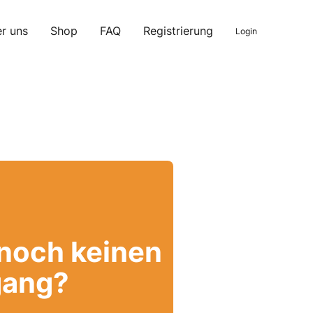
r uns
Shop
FAQ
Registrierung
Login
 noch keinen
ang?